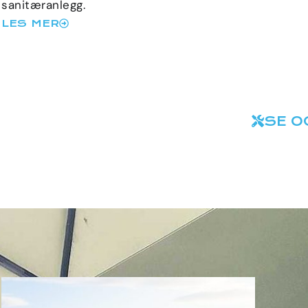
sanitæranlegg.
LES MER
SE O