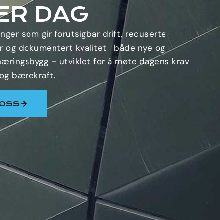
ER DAG
inger som gir forutsigbar drift, reduserte
r og dokumentert kvalitet i både nye og
æringsbygg – utviklet for å møte dagens krav
t og bærekraft.
 OSS