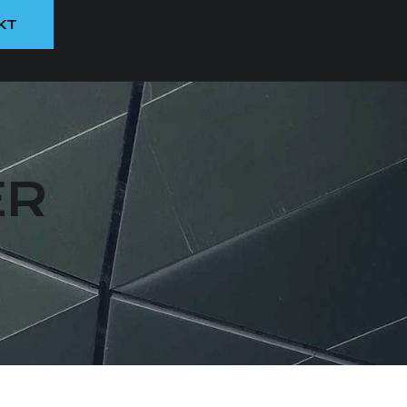
KT
ER