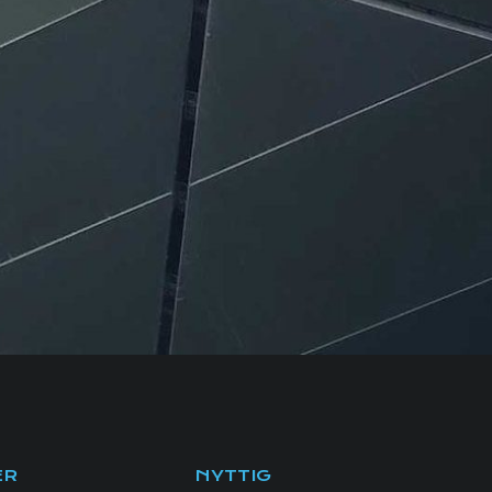
ER
NYTTIG