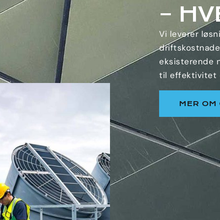
– HV
Vi leverer løsn
driftskostnade
eksisterende n
til effektivite
MER OM