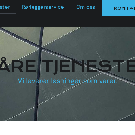
ster
Rørleggerservice
Om oss
KONTA
ÅRE TJENEST
Vi leverer løsninger som varer.