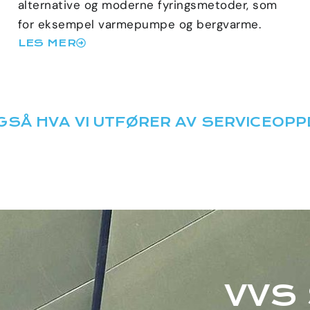
alternative og moderne fyringsmetoder, som
for eksempel varmepumpe og bergvarme.
LES MER
GSÅ HVA VI UTFØRER AV SERVICEOPP
VVS